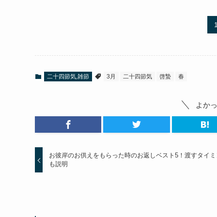
二十四節気,雑節
3月
二十四節気
啓蟄
春
よか
お彼岸のお供えをもらった時のお返しベスト5！渡すタイミ
も説明