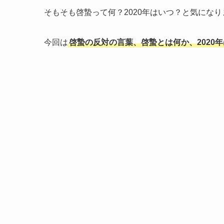
そもそも啓蟄って何？2020年はいつ？と気にな
今回は
啓蟄の反対の言葉、啓蟄とは何か、2020