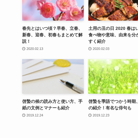
春先とはいつ頃？早春、立春、
土用の丑の日 2020 春は
新春、迎春、初春もまとめて解
食べ物や意味、由来を分
説！
すく紹介
2020.02.13
2020.02.03
啓蟄の候の読み方と使い方、手
啓蟄を季語でつかう時期
紙の文例とマナーも紹介
の紹介！有名な俳句も
2019.12.24
2019.12.23