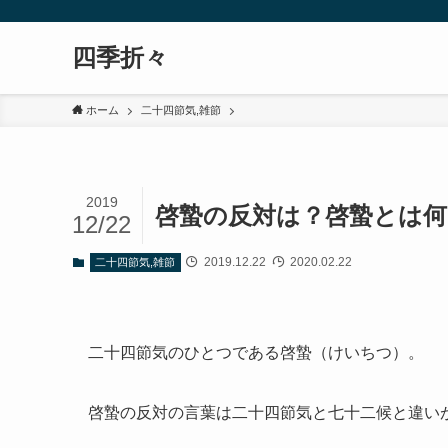
四季折々
ホーム
二十四節気,雑節
2019
啓蟄の反対は？啓蟄とは何
12/22
2019.12.22
2020.02.22
二十四節気,雑節
二十四節気のひとつである啓蟄（けいちつ）。
啓蟄の反対の言葉は二十四節気と七十二候と違い