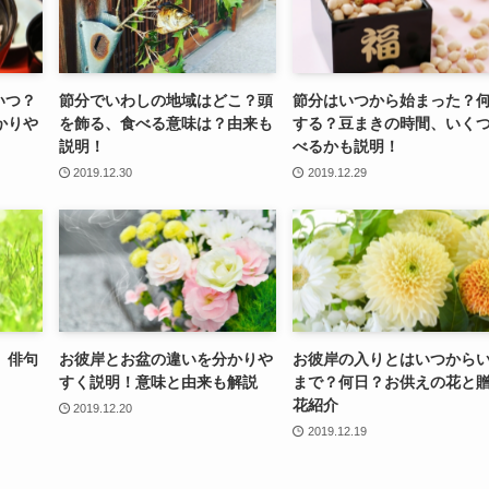
いつ？
節分でいわしの地域はどこ？頭
節分はいつから始まった？
かりや
を飾る、食べる意味は？由来も
する？豆まきの時間、いく
説明！
べるかも説明！
2019.12.30
2019.12.29
、俳句
お彼岸とお盆の違いを分かりや
お彼岸の入りとはいつから
すく説明！意味と由来も解説
まで？何日？お供えの花と
花紹介
2019.12.20
2019.12.19