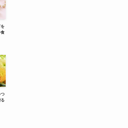
何を
つ食
いつ
贈る