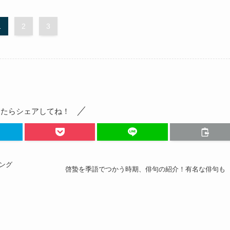
1
2
3
ったらシェアしてね！
ング
啓蟄を季語でつかう時期、俳句の紹介！有名な俳句も